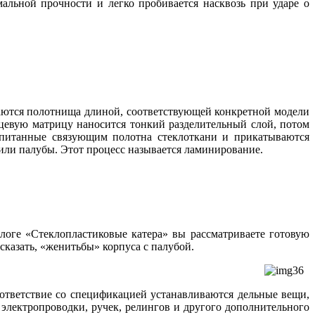
альной прочности и легко пробивается насквозь при ударе о
заются полотнища длиной, соответствующей конкретной модели
цевую матрицу наносится тонкий разделительный слой, потом
опитанные связующим полотна стеклоткани и прикатываются
или палубы. Этот процесс называется ламинирование.
ге «Стеклопластиковые катера» вы рассматриваете готовую
сказать, «женитьбы» корпуса с палубой.
ответствие со спецификацией устанавливаются дельные вещи,
 электропроводки, ручек, релингов и другого дополнительного