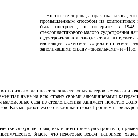
Но это все лирика, а практика такова, что 
промышленным способом из композитных ма
была построена, не поверите, в 1942
стеклопластикового малого судостроения нач
судостроительном заводе стали выпускать
настоящей советской социалистической ре
заполнявшими страну «дюральками» и «Прогре
тво по изготовлению стеклопластиковых катеров, смело опирая
 знаменитая ныне на всю страну своими алюминиевыми катерам
ня маломерные суда из стеклопластика занимают немалую долю 
ков. Как мы работаем со стеклопластиком? Пройдем на экскурсию
естве связующего мы, как и почти все судостроители, примен
реимущество. Знаете, что некоторые верфи, например, хвале