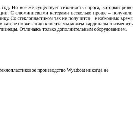
д. Но все же существует сезонность спроса, который резко
дукции. С алюминиевыми катерами несколько проще – получили
зчику. Со стеклопластиком так не получится – необходимо время
вом катере по желанию клиента мы можем кардинально изменить
 близнецы. Отличаясь только дополнительным оборудованием.
теклопластиковое производство Wyatboat никогда не