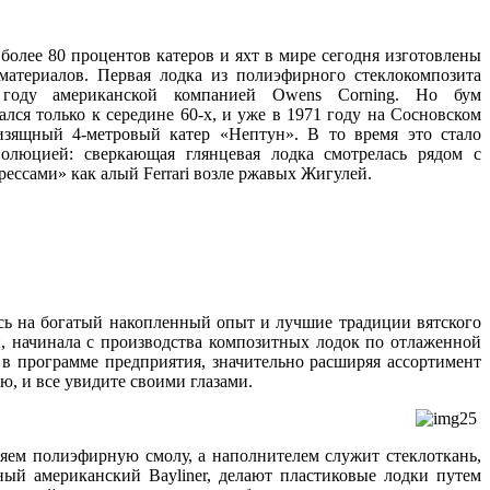
более 80 процентов катеров и яхт в мире сегодня изготовлены
териалов. Первая лодка из полиэфирного стеклокомпозита
 году американской компанией Owens Corning. Но бум
ался только к середине 60-х, и уже в 1971 году на Сосновском
 изящный 4-метровый катер «Нептун». В то время это стало
волюцией: сверкающая глянцевая лодка смотрелась рядом с
ссами» как алый Ferrari возле ржавых Жигулей.
сь на богатый накопленный опыт и лучшие традиции вятского
и, начинала с производства композитных лодок по отлаженной
в программе предприятия, значительно расширяя ассортимент
, и все увидите своими глазами.
яем полиэфирную смолу, а наполнителем служит стеклоткань,
ный американский Bayliner, делают пластиковые лодки путем