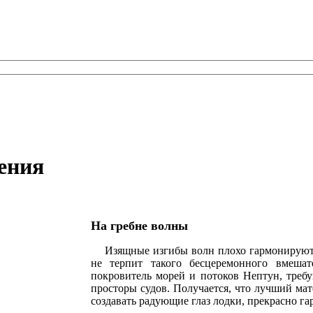
ения
На гребне волны
Изящные изгибы волн плохо гармонируют с
не терпит такого бесцеремонного вмеша
покровитель морей и потоков Нептун, треб
просторы судов. Получается, что лучший ма
создавать радующие глаз лодки, прекрасно 