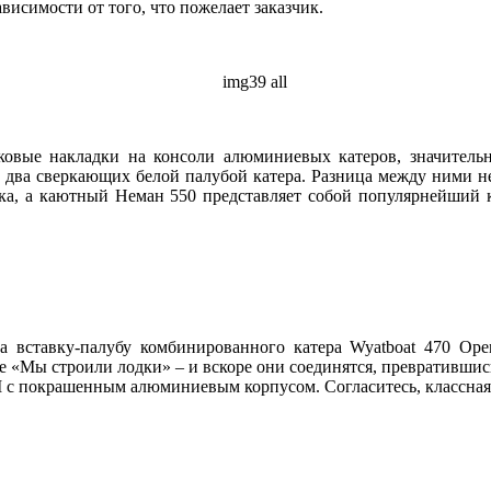
висимости от того, что пожелает заказчик.
ые накладки на консоли алюминиевых катеров, значительн
т два сверкающих белой палубой катера. Разница между ними не
одка, а каютный Неман 550 представляет собой популярнейший 
вставку-палубу комбинированного катера Wyatboat 470 Ope
е «Мы строили лодки» – и вскоре они соединятся, превратившись
 с покрашенным алюминиевым корпусом. Согласитесь, классная