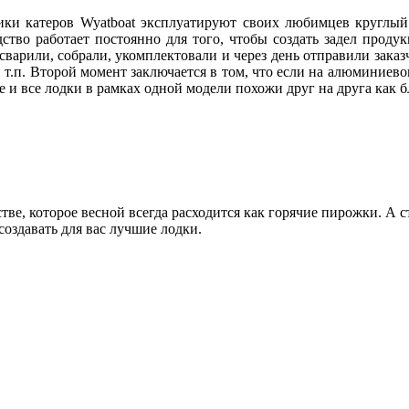
и катеров Wyatboat эксплуатируют своих любимцев круглый го
одство работает постоянно для того, чтобы создать задел про
 сварили, собрали, укомплектовали и через день отправили зака
 т.п. Второй момент заключается в том, что если на алюминие
е и все лодки в рамках одной модели похожи друг на друга как
ве, которое весной всегда расходится как горячие пирожки. А с
оздавать для вас лучшие лодки.