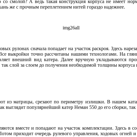
 со смолой? А ведь такая конструкция корпуса не имеет норм
кань же с прочным переплетением нитей гораздо надежнее.
вых рулонах сначала попадает на участок раскроя. Здесь наре
 Все выкройки точно рассчитаны нашими технологами. На глян
авляет внешний вид катера. Далее вручную укладываются пр
 так слой за слоем до получения необходимой толщины корпуса 
из матрицы, срезают по периметру излишки. В нашем катало
ак выглядит популярнейший катер Неман 550 до его сборки, так 
ются вместе и попадают на участок комплектации. Здесь в со
Потом приходит очередь рулевого управления, ходовых огней и