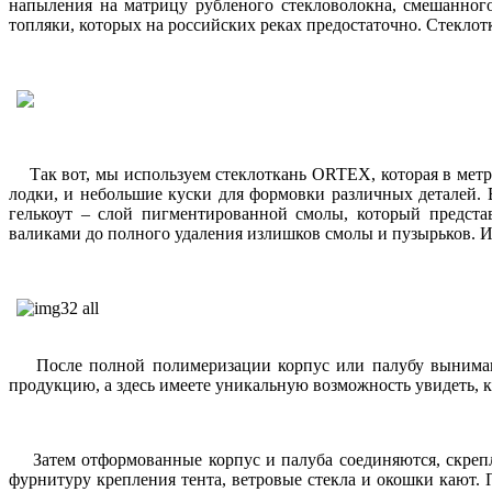
напыления на матрицу рубленого стекловолокна, смешанного
топляки, которых на российских реках предостаточно. Стеклот
Так вот, мы используем стеклоткань ORTEX, которая в метро
лодки, и небольшие куски для формовки различных деталей.
гелькоут – слой пигментированной смолы, который предст
валиками до полного удаления излишков смолы и пузырьков. И
После полной полимеризации корпус или палубу вынимают 
продукцию, а здесь имеете уникальную возможность увидеть, к
Затем отформованные корпус и палуба соединяются, скрепля
фурнитуру крепления тента, ветровые стекла и окошки кают. 