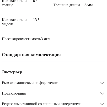
Килеватость на
8
°
транце
Толщина днища
3
мм
Килеватость на
13
°
миделе
Пассажировместимость
3
чел
Стандартная комплектация
Экстерьер
Рым алюминиевый на форштевне
Подуключины
Рецесс самоотливной со сливными отверстиями