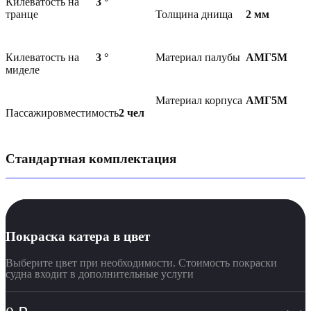
Килеватость на
3
°
транце
Толщина днища
2
мм
Килеватость на
3
°
Материал палубы
АМГ5М
миделе
Материал корпуса
АМГ5М
Пассажировместимость
2
чел
Стандартная комплектация
Покраска катера в цвет
Выберите цвет при необходимости. Стоимость покраски
судна входит в дополнительные услуги