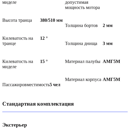
миделе
допустимая
мощность мотора
Высота транца
380/510
мм
Толщина бортов
2
мм
Килеватость на
12
°
транце
Толщина днища
3
мм
Килеватость на
15
°
Материал палубы
АМГ5М
миделе
Материал корпуса
АМГ5М
Пассажировместимость
5
чел
Стандартная комплектация
Экстерьер