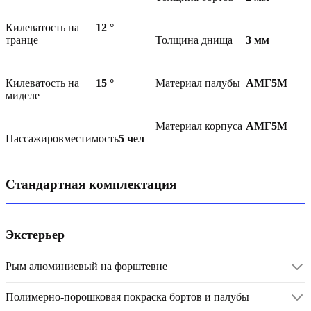
Килеватость на
12
°
транце
Толщина днища
3
мм
Килеватость на
15
°
Материал палубы
АМГ5М
миделе
Материал корпуса
АМГ5М
Пассажировместимость
5
чел
Стандартная комплектация
Экстерьер
Рым алюминиевый на форштевне
Полимерно-порошковая покраска бортов и палубы