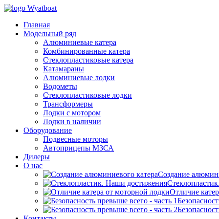
Главная
Модельный ряд
Алюминиевые катера
Комбинированные катера
Стеклопластиковые катера
Катамараны
Алюминиевые лодки
Водометы
Стеклопластиковые лодки
Трансформеры
Лодки с мотором
Лодки в наличии
Оборудование
Подвесные моторы
Автоприцепы МЗСА
Дилеры
О нас
Создание алюмин
Стеклопластик
Отличие катер
Безопасност
Безопасност
Контакты